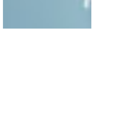
Koos Blaauw
9 dic 2020
3 min de lectura
ESPAÑOL - 3 Cosas
que debes de saber
sobre cómo tener un
suministro de aire a