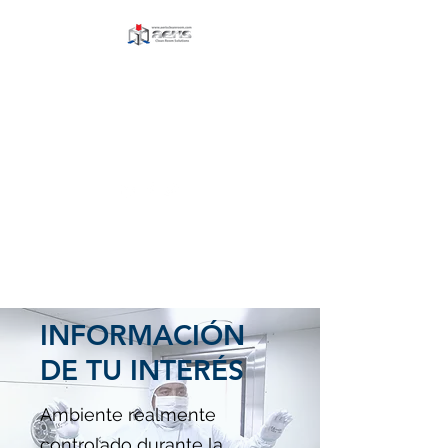
AERIS CLEAN ROOM
SOLUTIONS BLOG
Explora y participa
Visita nuestro sitio web
INFORMACIÓN
DE TU INTERÉS
Ambiente realmente
controlado durante la